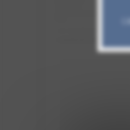
Varichon et Clerc
5 quai Dumorey
21700 Nuits-Saint-Georges
L’
France
Tél : +33 (0)3 80 62 61 61
contact@varichon-et-clerc.com