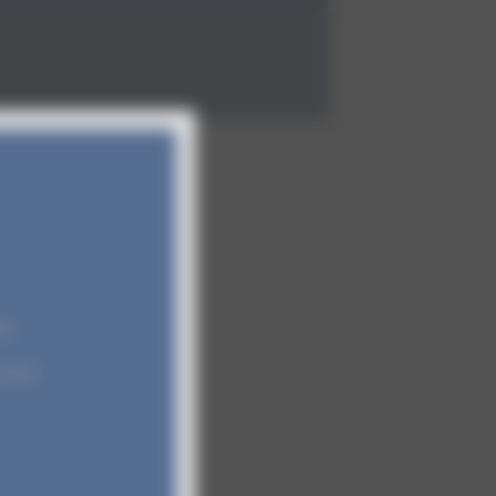
ce.
 moins.