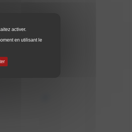
itez activer.
ment en utilisant le
ter
e sécurité au-dessus