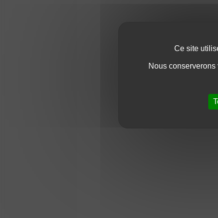
Ce site util
Nous conserverons v
T