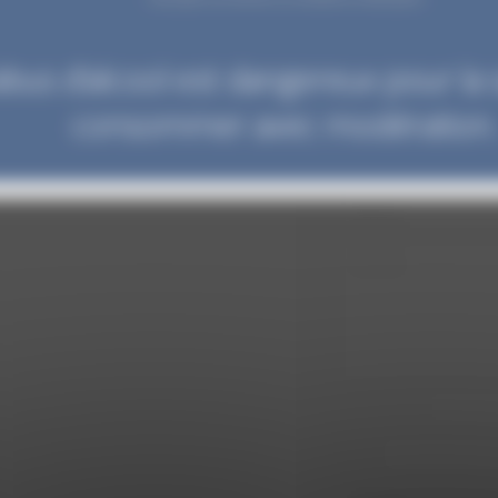
abus d’alcool est dangereux pour la 
consommer avec modération.