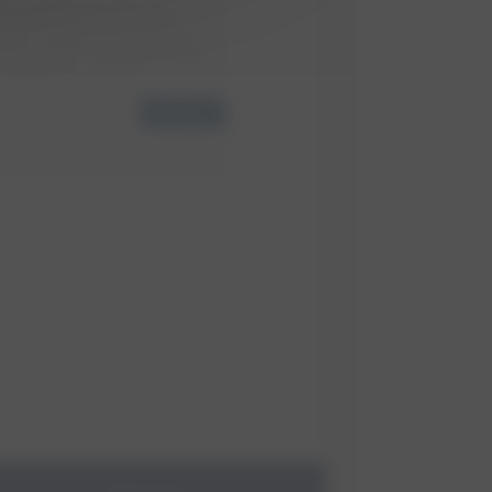
ia le présent formulaire nous servent
ement possible votre demande de
sont ni communiquées à des tiers, ni
 Clerc à d’autres fins que répondre à
t enregistrées, conservées pendant 6
 complet puis supprimées.